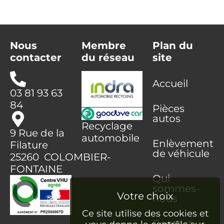
Nous
Membre
Plan du
contacter
du réseau
site
Accueil
03 81 93 63
84
Pièces
autos
Recyclage
9 Rue de la
automobile
Enlèvement
Filature
de véhicule
25260 COLOMBIER-
FONTAINE
Qui
sommes-
nous
Ce site utilise des cookies et
Contact