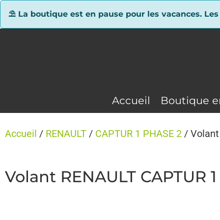
Panneau de gestion des cookies
⛱ La boutique est en pause pour les vacances. Les
Accueil
Boutique e
Accueil
/
RENAULT
/
CAPTUR 1 PHASE 2
/ Volan
Volant RENAULT CAPTUR 1 