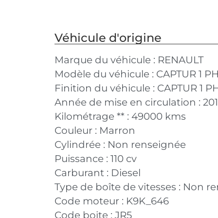
Véhicule d'origine
Marque du véhicule :
RENAULT
Modèle du véhicule :
CAPTUR 1 PH
Finition du véhicule :
CAPTUR 1 PH
Année de mise en circulation :
20
Kilométrage ** :
49000 kms
Couleur :
Marron
Cylindrée :
Non renseignée
Puissance :
110 cv
Carburant :
Diesel
Type de boîte de vitesses :
Non re
Code moteur :
K9K_646
Code boite :
JR5