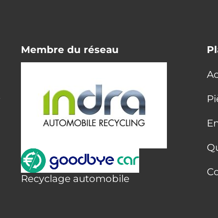
Membre du réseau
Pl
Ac
E
Pi
En
Q
Co
Recyclage automobile