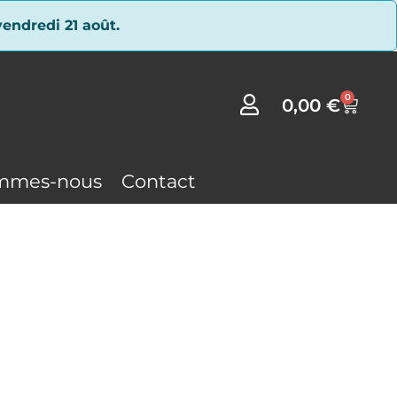
endredi 21 août.
0
0,00
€
mmes-nous
Contact