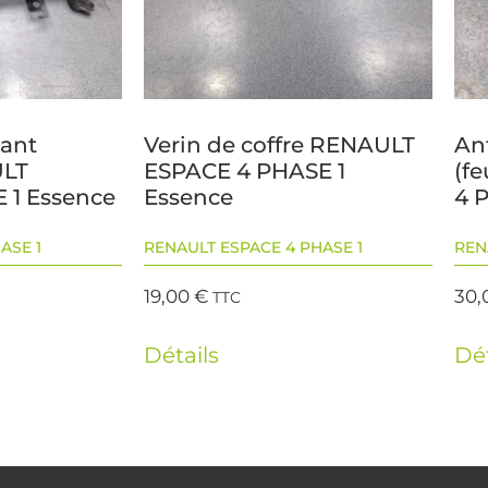
vant
Verin de coffre RENAULT
An
ULT
ESPACE 4 PHASE 1
(f
 1 Essence
Essence
4 
ASE 1
RENAULT ESPACE 4 PHASE 1
REN
19,00
€
30,
TTC
Détails
Dét