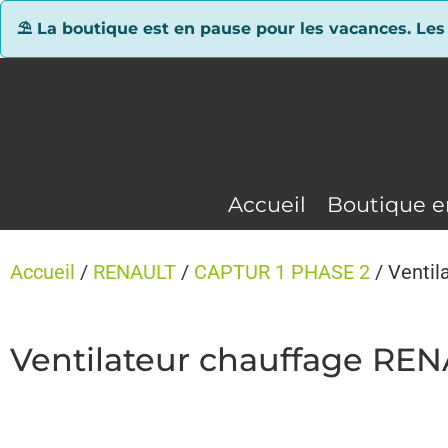
Panneau de gestion des cookies
⛱ La boutique est en pause pour les vacances. Les
Accueil
Boutique e
Accueil
/
RENAULT
/
CAPTUR 1 PHASE 2
/ Venti
Ventilateur chauffage RE