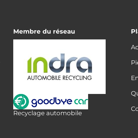
Membre du réseau
Pl
Ac
E
Pi
En
Q
Co
Recyclage automobile