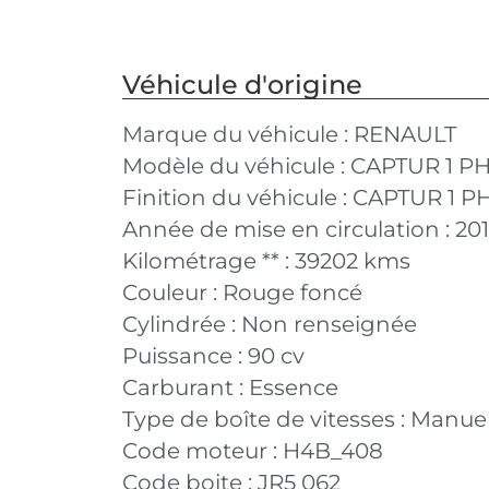
Véhicule d'origine
Marque du véhicule :
RENAULT
Modèle du véhicule :
CAPTUR 1 PH
Finition du véhicule :
CAPTUR 1 PH
Année de mise en circulation :
20
Kilométrage ** :
39202 kms
Couleur :
Rouge foncé
Cylindrée :
Non renseignée
Puissance :
90 cv
Carburant :
Essence
Type de boîte de vitesses :
Manuel
Code moteur :
H4B_408
Code boite :
JR5 062