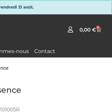
endredi 21 août.
0
0,00
€
mmes-nous
Contact
ence
sence
101005R