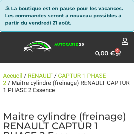
Panneau de gestion des cookies
⛱ La boutique est en pause pour les vacances.
Les commandes seront à nouveau possibles à
partir du vendredi 21 août.
0
0,00
€
Accueil
/
RENAULT
/
CAPTUR 1 PHASE
2
/ Maitre cylindre (freinage) RENAULT CAPTUR
1 PHASE 2 Essence
Maitre cylindre (freinage)
RENAULT CAPTUR 1