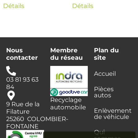
Détails
Détails
Nous
Membre
Plan du
contacter
du réseau
site
Accueil
03 81 93 63
84
Pièces
autos
Recyclage
9 Rue de la
automobile
Enlèvement
Filature
de véhicule
25260 COLOMBIER-
FONTAINE
Qui