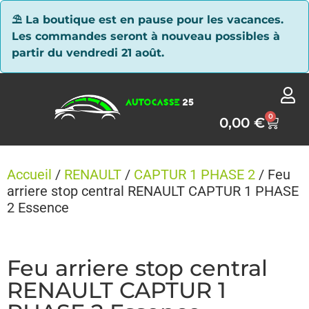
Panneau de gestion des cookies
⛱ La boutique est en pause pour les vacances.
Les commandes seront à nouveau possibles à
partir du vendredi 21 août.
0
0,00
€
Accueil
/
RENAULT
/
CAPTUR 1 PHASE 2
/ Feu
arriere stop central RENAULT CAPTUR 1 PHASE
2 Essence
Feu arriere stop central
RENAULT CAPTUR 1