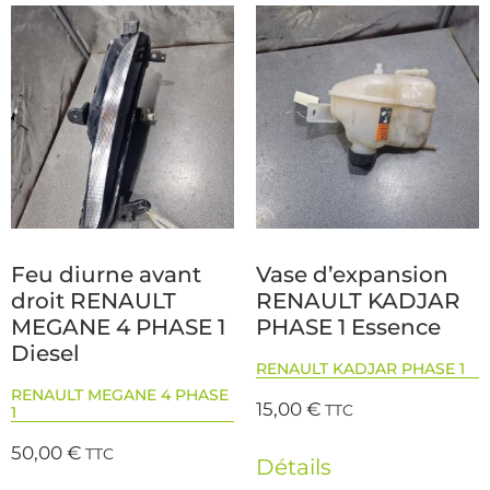
Feu diurne avant
Vase d’expansion
droit RENAULT
RENAULT KADJAR
MEGANE 4 PHASE 1
PHASE 1 Essence
Diesel
RENAULT KADJAR PHASE 1
RENAULT MEGANE 4 PHASE
15,00
€
TTC
1
50,00
€
TTC
Détails