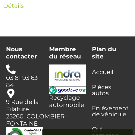
Détails
Nous
Membre
Plan du
contacter
du réseau
site
Accueil
03 81 93 63
84
Pièces
autos
Recyclage
9 Rue de la
automobile
Enlèvement
Filature
de véhicule
25260 COLOMBIER-
FONTAINE
Qui