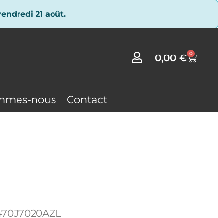
endredi 21 août.
0
0,00
€
mmes-nous
Contact
470J7020AZL