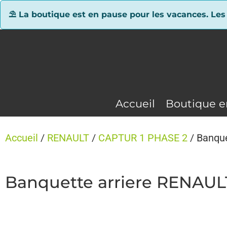
Panneau de gestion des cookies
⛱ La boutique est en pause pour les vacances. Les
Accueil
Boutique e
Accueil
/
RENAULT
/
CAPTUR 1 PHASE 2
/ Banqu
Banquette arriere RENAUL