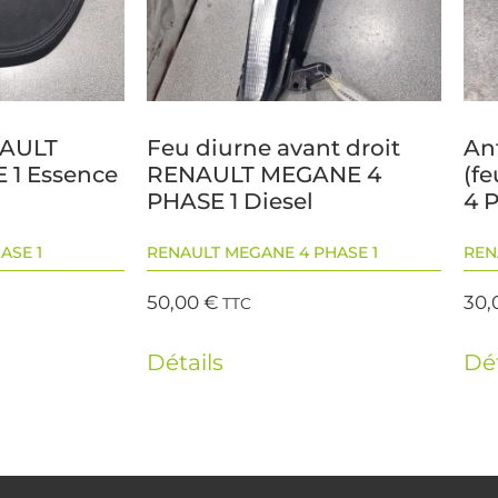
NAULT
Feu diurne avant droit
An
 1 Essence
RENAULT MEGANE 4
(f
PHASE 1 Diesel
4 
ASE 1
RENAULT MEGANE 4 PHASE 1
REN
50,00
€
30,
TTC
Détails
Dét