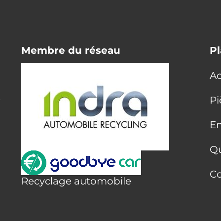
Membre du réseau
Pl
Ac
E
Pi
En
Q
Co
Recyclage automobile