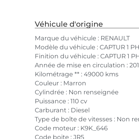
Véhicule d'origine
Marque du véhicule :
RENAULT
Modèle du véhicule :
CAPTUR 1 PH
Finition du véhicule :
CAPTUR 1 PH
Année de mise en circulation :
20
Kilométrage ** :
49000 kms
Couleur :
Marron
Cylindrée :
Non renseignée
Puissance :
110 cv
Carburant :
Diesel
Type de boîte de vitesses :
Non re
Code moteur :
K9K_646
Code boite :
JR5