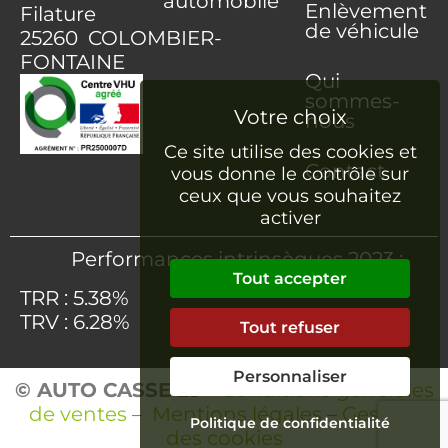
automobile
Enlèvement
Filature
de véhicule
25260 COLOMBIER-
FONTAINE
Qui
sommes-
nous
Ce site utilise des cookies et
Contact
vous donne le contrôle sur
ceux que vous souhaitez
activer
Performances intrinsèques 2023 :
Tout accepter
TRR : 5.38%
TRV : 6.28%
Tout refuser
Personnaliser
© AUTO CASSE 25
–
Conditions générales
de ventes
–
Mentions légales
–
Gestion
Politique de confidentialité
des cookies