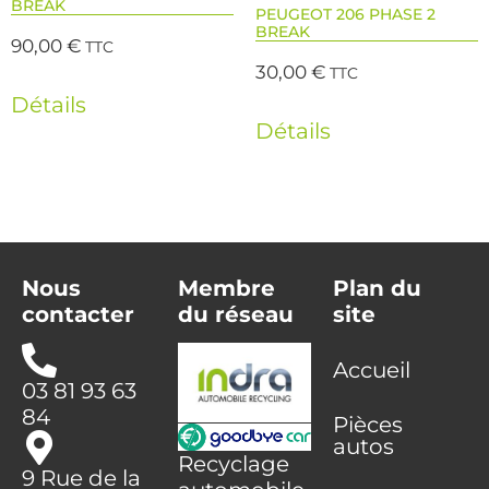
BREAK
PEUGEOT 206 PHASE 2
BREAK
90,00
€
TTC
30,00
€
TTC
Détails
Détails
Nous
Membre
Plan du
contacter
du réseau
site
Accueil
03 81 93 63
84
Pièces
autos
Recyclage
9 Rue de la