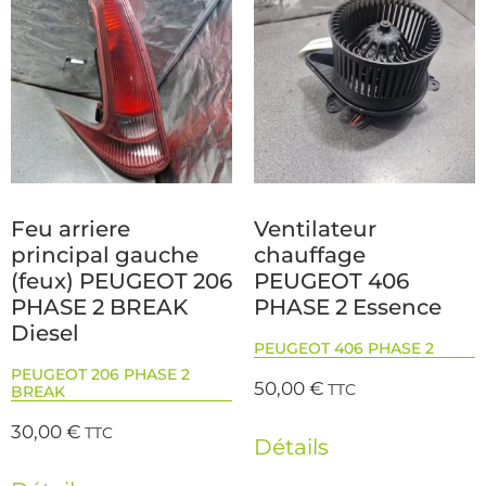
Feu arriere
Ventilateur
principal gauche
chauffage
(feux) PEUGEOT 206
PEUGEOT 406
PHASE 2 BREAK
PHASE 2 Essence
Diesel
PEUGEOT 406 PHASE 2
PEUGEOT 206 PHASE 2
50,00
€
TTC
BREAK
30,00
€
TTC
Détails