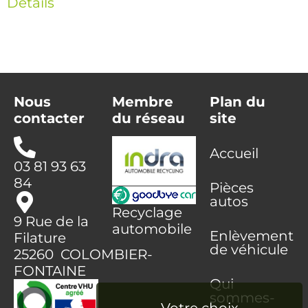
Détails
Nous
Membre
Plan du
contacter
du réseau
site
Accueil
03 81 93 63
84
Pièces
autos
Recyclage
9 Rue de la
automobile
Enlèvement
Filature
de véhicule
25260 COLOMBIER-
FONTAINE
Qui
sommes-