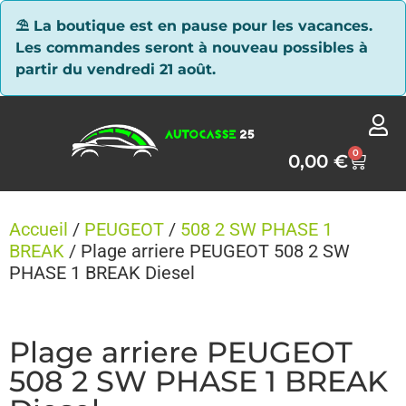
Panneau de gestion des cookies
⛱ La boutique est en pause pour les vacances.
Les commandes seront à nouveau possibles à
partir du vendredi 21 août.
0
0,00
€
Accueil
/
PEUGEOT
/
508 2 SW PHASE 1
BREAK
/ Plage arriere PEUGEOT 508 2 SW
PHASE 1 BREAK Diesel
Plage arriere PEUGEOT
508 2 SW PHASE 1 BREAK