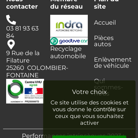
contacter
du réseau
site
Accueil
03 81 93 63
84
Pièces
autos
Recyclage
9 Rue de la
automobile
Enlèvement
Filature
de véhicule
25260 COLOMBIER-
FONTAINE
Qui
sommes-
nous
Ce site utilise des cookies et
Contact
vous donne le contrôle sur
ceux que vous souhaitez
activer
Performances intrinsèques 2023 :