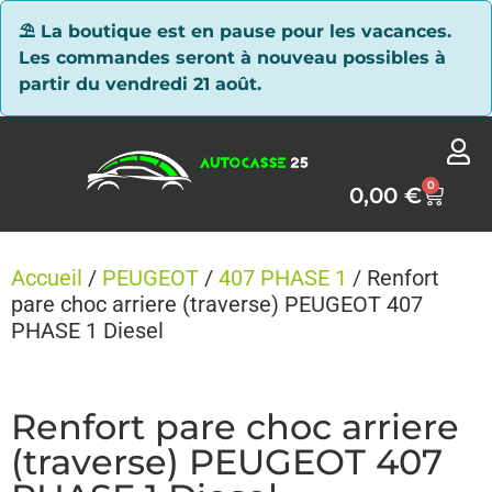
Panneau de gestion des cookies
⛱ La boutique est en pause pour les vacances.
Les commandes seront à nouveau possibles à
partir du vendredi 21 août.
0
0,00
€
Accueil
/
PEUGEOT
/
407 PHASE 1
/ Renfort
pare choc arriere (traverse) PEUGEOT 407
PHASE 1 Diesel
Renfort pare choc arriere
(traverse) PEUGEOT 407