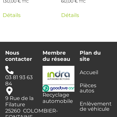
130,00
€
60,00
€
TTC
TTC
Détails
Détails
Nous
Membre
Plan du
contacter
du réseau
site
Accueil
03 81 93 63
84
Pièces
autos
Recyclage
9 Rue de la
automobile
Enlèvement
Filature
de véhicule
25260 COLOMBIER-
FONTAINE