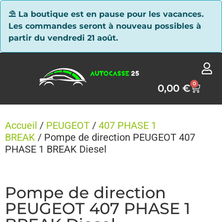
Panneau de gestion des cookies
⛱ La boutique est en pause pour les vacances.
Les commandes seront à nouveau possibles à
partir du vendredi 21 août.
0
0,00
€
Accueil
/
PEUGEOT
/
407 PHASE 1
BREAK
/ Pompe de direction PEUGEOT 407
PHASE 1 BREAK Diesel
Pompe de direction
PEUGEOT 407 PHASE 1