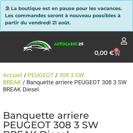
Panneau de gestion des cookies
⛱ La boutique est en pause pour les vacances.
Les commandes seront à nouveau possibles à
partir du vendredi 21 août.
0
0,00
€
Accueil
/
PEUGEOT
/
308 3 SW
BREAK
/ Banquette arriere PEUGEOT 308 3 SW
BREAK Diesel
Banquette arriere
PEUGEOT 308 3 SW