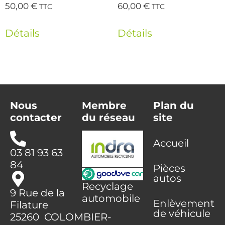
50,00
€
60,00
€
TTC
TTC
Détails
Détails
Nous
Membre
Plan du
contacter
du réseau
site
Accueil
03 81 93 63
84
Pièces
autos
Recyclage
9 Rue de la
automobile
Enlèvement
Filature
de véhicule
25260 COLOMBIER-