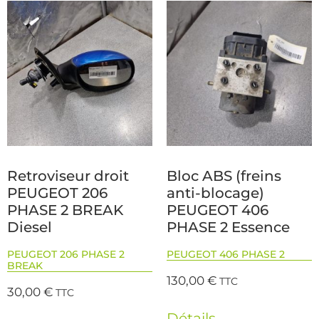
Retroviseur droit
Bloc ABS (freins
PEUGEOT 206
anti-blocage)
PHASE 2 BREAK
PEUGEOT 406
Diesel
PHASE 2 Essence
PEUGEOT 206 PHASE 2
PEUGEOT 406 PHASE 2
BREAK
130,00
€
TTC
30,00
€
TTC
Détails