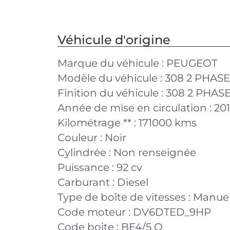
Véhicule d'origine
Marque du véhicule :
PEUGEOT
Modèle du véhicule :
308 2 PHASE
Finition du véhicule :
308 2 PHASE
Année de mise en circulation :
20
Kilométrage ** :
171000 kms
Couleur :
Noir
Cylindrée :
Non renseignée
Puissance :
92 cv
Carburant :
Diesel
Type de boîte de vitesses :
Manuel
Code moteur :
DV6DTED_9HP
Code boite :
BE4/5 O