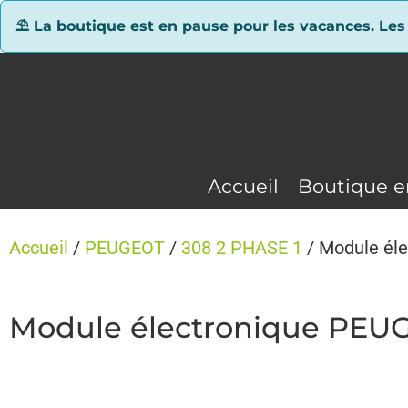
Panneau de gestion des cookies
⛱ La boutique est en pause pour les vacances. Les
Accueil
Boutique e
Accueil
/
PEUGEOT
/
308 2 PHASE 1
/ Module él
Module électronique PEUG