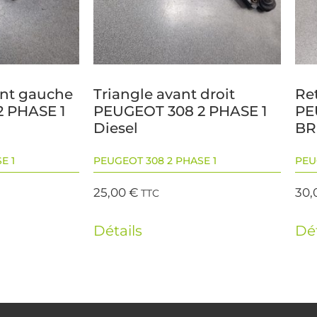
ant gauche
Triangle avant droit
Ret
 PHASE 1
PEUGEOT 308 2 PHASE 1
PE
Diesel
BR
E 1
PEUGEOT 308 2 PHASE 1
PEU
25,00
€
30,
TTC
Détails
Dét