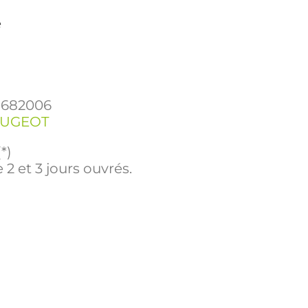
e
9682006
EUGEOT
*)
 2 et 3 jours ouvrés.