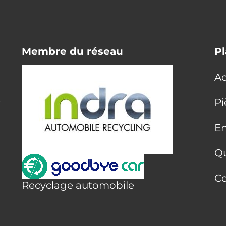
Membre du réseau
Pl
Ac
E
Pi
En
Q
Co
Recyclage automobile