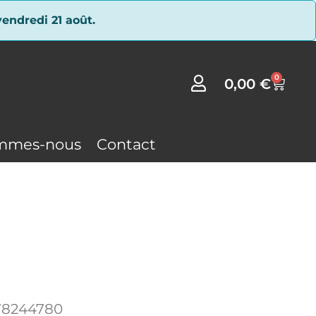
endredi 21 août.
0
0,00
€
mmes-nous
Contact
78244780