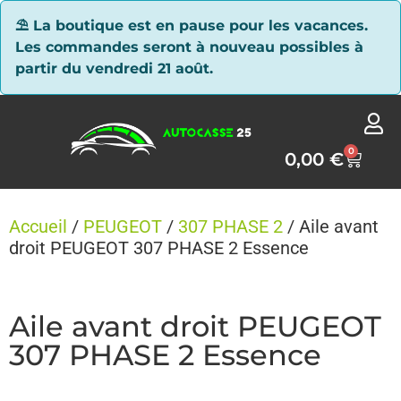
Panneau de gestion des cookies
⛱ La boutique est en pause pour les vacances.
Les commandes seront à nouveau possibles à
partir du vendredi 21 août.
0
0,00
€
Accueil
/
PEUGEOT
/
307 PHASE 2
/ Aile avant
droit PEUGEOT 307 PHASE 2 Essence
Aile avant droit PEUGEOT
307 PHASE 2 Essence