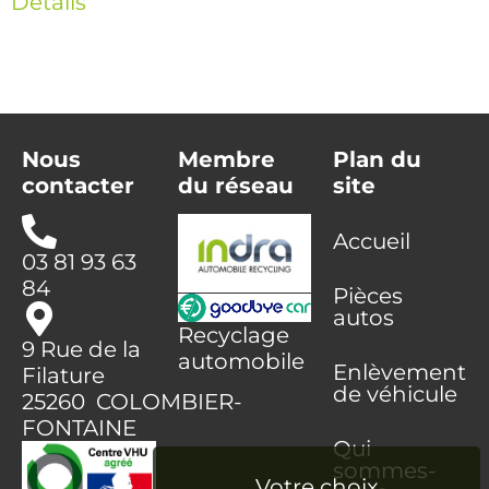
Détails
Nous
Membre
Plan du
contacter
du réseau
site
Accueil
03 81 93 63
84
Pièces
autos
Recyclage
9 Rue de la
automobile
Enlèvement
Filature
de véhicule
25260 COLOMBIER-
FONTAINE
Qui
sommes-