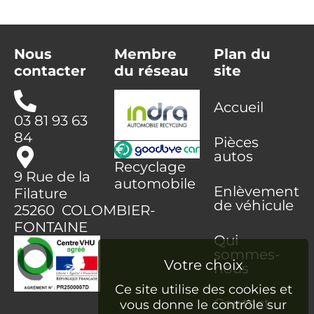
Nous
Membre
Plan du
contacter
du réseau
site
Accueil
03 81 93 63
84
Pièces
autos
Recyclage
9 Rue de la
automobile
Enlèvement
Filature
de véhicule
25260 COLOMBIER-
FONTAINE
Qui
sommes-
nous
Ce site utilise des cookies et
Contact
vous donne le contrôle sur