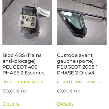
Bloc ABS (freins
Custode avant
anti-blocage)
gauche (porte)
PEUGEOT 406
PEUGEOT 2008 1
PHASE 2 Essence
PHASE 2 Diesel
PEUGEOT 406 PHASE 2
PEUGEOT 2008 1 PHASE 2
130,00
€
60,00
€
TTC
TTC
Détails
Détails