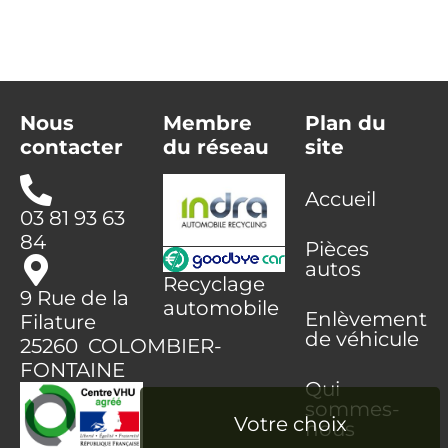
Nous
Membre
Plan du
contacter
du réseau
site
Accueil
03 81 93 63
84
Pièces
autos
Recyclage
9 Rue de la
automobile
Enlèvement
Filature
de véhicule
25260 COLOMBIER-
FONTAINE
Qui
sommes-
nous