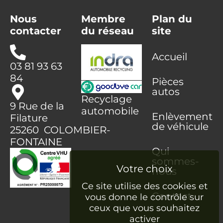
Nous
Membre
Plan du
contacter
du réseau
site
Accueil
03 81 93 63
84
Pièces
autos
Recyclage
9 Rue de la
automobile
Enlèvement
Filature
de véhicule
25260 COLOMBIER-
FONTAINE
Qui
sommes-
nous
Ce site utilise des cookies et
Contact
vous donne le contrôle sur
ceux que vous souhaitez
activer