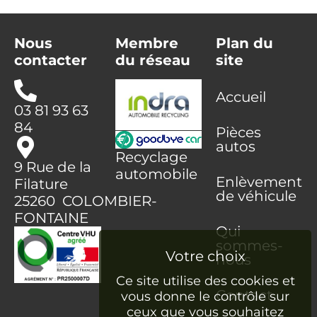
Nous
Membre
Plan du
contacter
du réseau
site
Accueil
03 81 93 63
84
Pièces
autos
Recyclage
9 Rue de la
automobile
Enlèvement
Filature
de véhicule
25260 COLOMBIER-
FONTAINE
Qui
sommes-
nous
Ce site utilise des cookies et
Contact
vous donne le contrôle sur
ceux que vous souhaitez