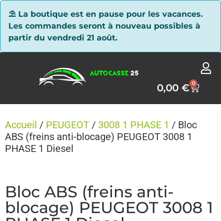
Panneau de gestion des cookies
⛱ La boutique est en pause pour les vacances.
Les commandes seront à nouveau possibles à
partir du vendredi 21 août.
0
0,00
€
Accueil
/
PEUGEOT
/
3008 1 PHASE 1
/ Bloc
ABS (freins anti-blocage) PEUGEOT 3008 1
PHASE 1 Diesel
Bloc ABS (freins anti-
blocage) PEUGEOT 3008 1