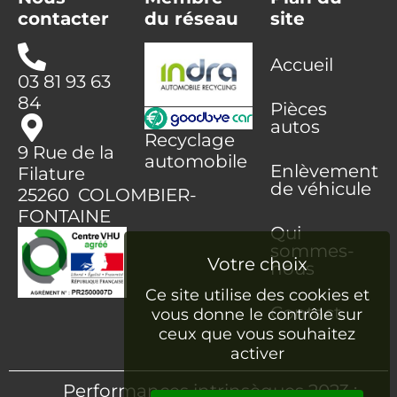
contacter
du réseau
site
Accueil
03 81 93 63
84
Pièces
autos
Recyclage
9 Rue de la
automobile
Enlèvement
Filature
de véhicule
25260 COLOMBIER-
FONTAINE
Qui
sommes-
nous
Ce site utilise des cookies et
Contact
vous donne le contrôle sur
ceux que vous souhaitez
activer
Performances intrinsèques 2023 :