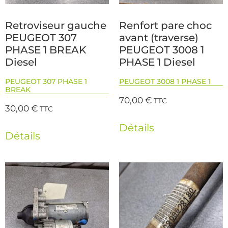
Retroviseur gauche
Renfort pare choc
PEUGEOT 307
avant (traverse)
PHASE 1 BREAK
PEUGEOT 3008 1
Diesel
PHASE 1 Diesel
PEUGEOT 307 PHASE 1
PEUGEOT 3008 1 PHASE 1
BREAK
70,00
€
TTC
30,00
€
TTC
Détails
Détails