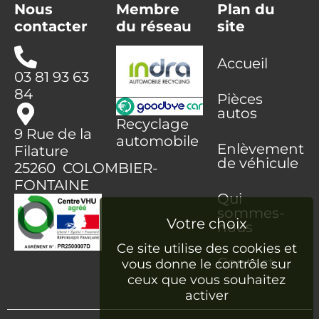
Nous
Membre
Plan du
contacter
du réseau
site
Accueil
03 81 93 63
84
Pièces
autos
Recyclage
9 Rue de la
automobile
Enlèvement
Filature
de véhicule
25260 COLOMBIER-
FONTAINE
Qui
sommes-
nous
Ce site utilise des cookies et
Contact
vous donne le contrôle sur
ceux que vous souhaitez
activer