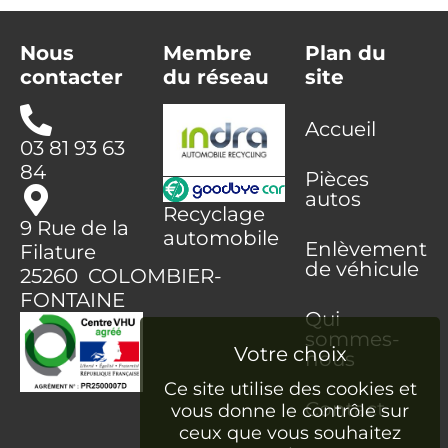
Nous
Membre
Plan du
contacter
du réseau
site
Accueil
03 81 93 63
84
Pièces
autos
Recyclage
9 Rue de la
automobile
Enlèvement
Filature
de véhicule
25260 COLOMBIER-
FONTAINE
Qui
sommes-
nous
Ce site utilise des cookies et
Contact
vous donne le contrôle sur
ceux que vous souhaitez