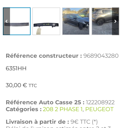
Référence constructeur :
9689043280
6351HH
30,00
€
TTC
Référence Auto Casse 25 :
122208922
Catégories :
208 2 PHASE 1
,
PEUGEOT
Livraison à partir de :
9€ TTC (*)