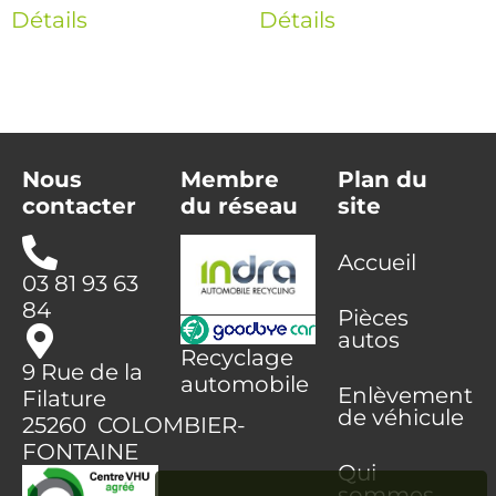
Détails
Détails
Nous
Membre
Plan du
contacter
du réseau
site
Accueil
03 81 93 63
84
Pièces
autos
Recyclage
9 Rue de la
automobile
Enlèvement
Filature
de véhicule
25260 COLOMBIER-
FONTAINE
Qui
sommes-