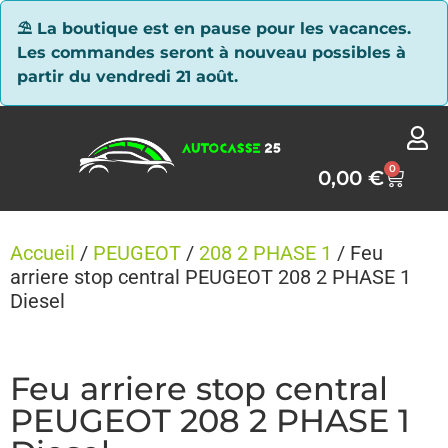
Panneau de gestion des cookies
⛱ La boutique est en pause pour les vacances.
Les commandes seront à nouveau possibles à
partir du vendredi 21 août.
0
0,00
€
Accueil
/
PEUGEOT
/
208 2 PHASE 1
/ Feu
arriere stop central PEUGEOT 208 2 PHASE 1
Diesel
Feu arriere stop central
PEUGEOT 208 2 PHASE 1