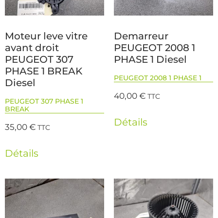
Moteur leve vitre
Demarreur
avant droit
PEUGEOT 2008 1
PEUGEOT 307
PHASE 1 Diesel
PHASE 1 BREAK
PEUGEOT 2008 1 PHASE 1
Diesel
40,00
€
TTC
PEUGEOT 307 PHASE 1
BREAK
Détails
35,00
€
TTC
Détails