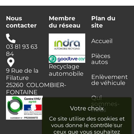
Nous
Membre
Plan du
contacter
du réseau
site
Accueil
03 81 93 63
84
Pièces
autos
Recyclage
9 Rue de la
automobile
Enlèvement
Filature
de véhicule
25260 COLOMBIER-
FONTAINE
Qui
sommes-
nous
Ce site utilise des cookies et
Contact
vous donne le contrôle sur
ceux que vous souhaitez