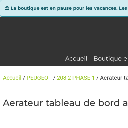
Panneau de gestion des cookies
⛱ La boutique est en pause pour les vacances. Les
Accueil
Boutique e
Accueil
/
PEUGEOT
/
208 2 PHASE 1
/ Aerateur t
Aerateur tableau de bord 