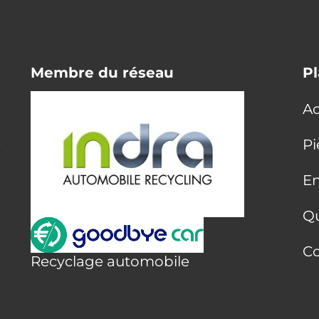
Membre du réseau
Pl
Ac
E
Pi
En
Q
Co
Recyclage automobile