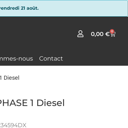
endredi 21 août.
0
0,00
€
mmes-nous
Contact
1 Diesel
PHASE 1 Diesel
234594DX