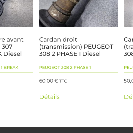
re avant
Cardan droit
Ca
 307
(transmission) PEUGEOT
(t
 Diesel
308 2 PHASE 1 Diesel
30
 1 BREAK
PEUGEOT 308 2 PHASE 1
PEU
60,00
€
50,
TTC
Détails
Dét