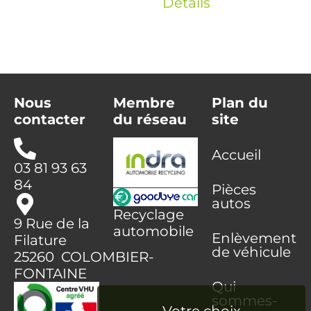
Détails
Nous
Membre
Plan du
contacter
du réseau
site
Accueil
03 81 93 63
84
Pièces
autos
Recyclage
9 Rue de la
automobile
Enlèvement
Filature
de véhicule
25260 COLOMBIER-
FONTAINE
Qui
sommes-