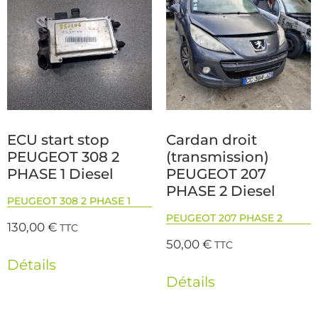
ECU start stop
Cardan droit
PEUGEOT 308 2
(transmission)
PHASE 1 Diesel
PEUGEOT 207
PHASE 2 Diesel
PEUGEOT 308 2 PHASE 1
PEUGEOT 207 PHASE 2
130,00
€
TTC
50,00
€
TTC
Détails
Détails