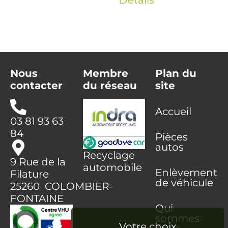
Nous
Membre
Plan du
contacter
du réseau
site
Accueil
03 81 93 63
84
Pièces
autos
Recyclage
9 Rue de la
automobile
Enlèvement
Filature
de véhicule
25260 COLOMBIER-
FONTAINE
Qui
sommes-