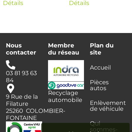
Détails
Détails
Nous
Membre
Plan du
contacter
du réseau
site
Accueil
03 81 93 63
84
Pièces
autos
Recyclage
9 Rue de la
automobile
Enlèvement
Filature
de véhicule
25260 COLOMBIER-
FONTAINE
Qui
sommes-