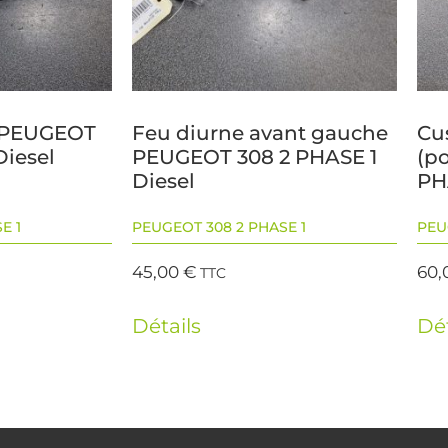
p PEUGEOT
Feu diurne avant gauche
Cu
Diesel
PEUGEOT 308 2 PHASE 1
(p
Diesel
PH
E 1
PEUGEOT 308 2 PHASE 1
PEU
45,00
€
60,
TTC
Détails
Dét