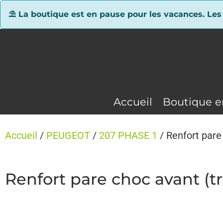
Panneau de gestion des cookies
⛱ La boutique est en pause pour les vacances. Les
Accueil
Boutique e
Accueil
/
PEUGEOT
/
207 PHASE 1
/ Renfort par
Renfort pare choc avant (