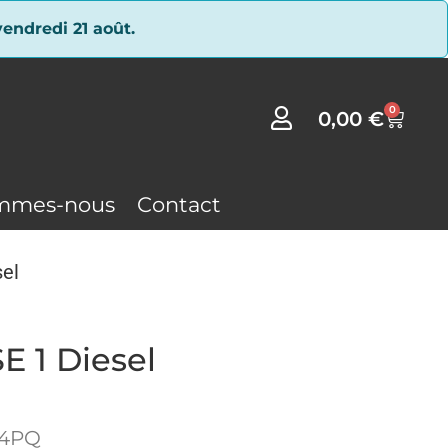
endredi 21 août.
0
0,00
€
mmes-nous
Contact
el
E 1 Diesel
14PQ