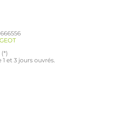
9666556
GEOT
(*)
 1 et 3 jours ouvrés.