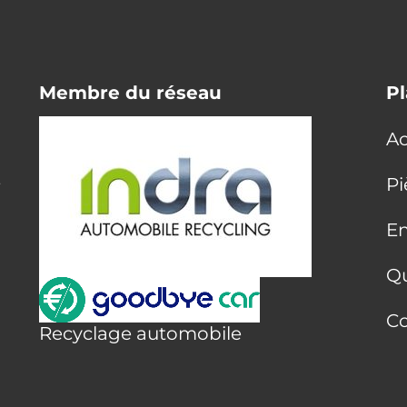
Membre du réseau
Pl
Ac
E
Pi
En
Q
Co
Recyclage automobile