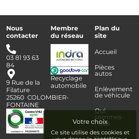
Nous
Membre
Plan du
contacter
du réseau
site
Accueil
03 81 93 63
84
Pièces
autos
Recyclage
9 Rue de la
automobile
Enlèvement
Filature
de véhicule
25260 COLOMBIER-
FONTAINE
Qui
sommes-
nous
Ce site utilise des cookies et
Contact