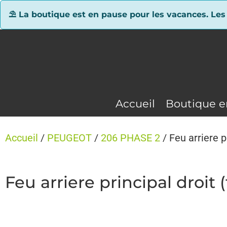
Panneau de gestion des cookies
⛱ La boutique est en pause pour les vacances. Les
Accueil
Boutique e
Accueil
/
PEUGEOT
/
206 PHASE 2
/ Feu arriere 
Feu arriere principal dro