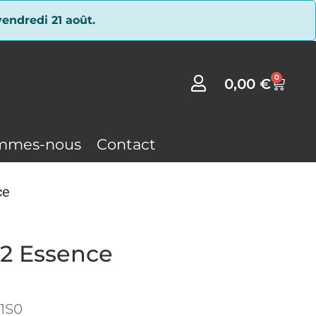
endredi 21 août.
0
0,00
€
mmes-nous
Contact
ce
 2 Essence
1S0