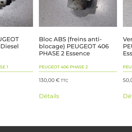
EUGEOT
Bloc ABS (freins anti-
Ve
 Diesel
blocage) PEUGEOT 406
PE
PHASE 2 Essence
Es
SE 1
PEUGEOT 406 PHASE 2
PEU
130,00
€
50,
TTC
Détails
Dét