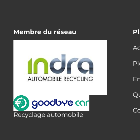
Membre du réseau
Pl
Ac
E
Pi
En
Q
Co
Recyclage automobile