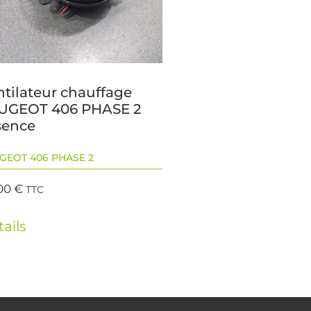
ntilateur chauffage
UGEOT 406 PHASE 2
sence
GEOT 406 PHASE 2
00
€
TTC
ails