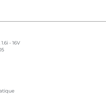
.6i - 16V
05
atique