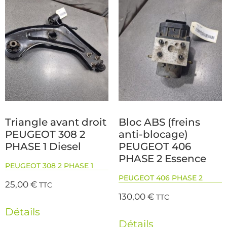
Triangle avant droit
Bloc ABS (freins
PEUGEOT 308 2
anti-blocage)
PHASE 1 Diesel
PEUGEOT 406
PHASE 2 Essence
PEUGEOT 308 2 PHASE 1
PEUGEOT 406 PHASE 2
25,00
€
TTC
130,00
€
TTC
Détails
Détails