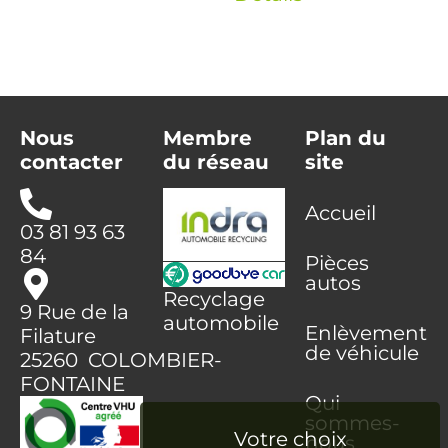
Nous
Membre
Plan du
contacter
du réseau
site
Accueil
03 81 93 63
84
Pièces
autos
Recyclage
9 Rue de la
automobile
Enlèvement
Filature
de véhicule
25260 COLOMBIER-
FONTAINE
Qui
sommes-
nous