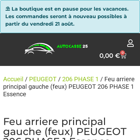
Panneau de gestion des cookies
⛱ La boutique est en pause pour les vacances.
Les commandes seront à nouveau possibles à
partir du vendredi 21 août.
0
0,00
€
Accueil
/
PEUGEOT
/
206 PHASE 1
/ Feu arriere
principal gauche (feux) PEUGEOT 206 PHASE 1
Essence
Feu arriere principal
gauche (feux) PEUGEOT