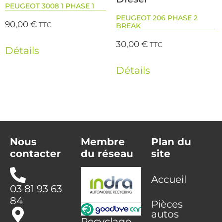
PEUGEOT 3008 1 PHASE 1
PEUGEOT 206 PHASE 2
90,00
€
TTC
BREAK
30,00
€
TTC
Détails
Détails
Nous
Membre
Plan du
contacter
du réseau
site
Accueil
03 81 93 63
84
Pièces
autos
Recyclage