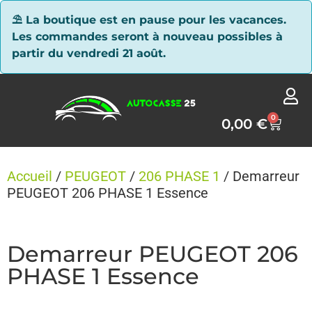
Panneau de gestion des cookies
⛱ La boutique est en pause pour les vacances.
Les commandes seront à nouveau possibles à
partir du vendredi 21 août.
0
0,00
€
Accueil
/
PEUGEOT
/
206 PHASE 1
/ Demarreur
PEUGEOT 206 PHASE 1 Essence
Demarreur PEUGEOT 206
PHASE 1 Essence