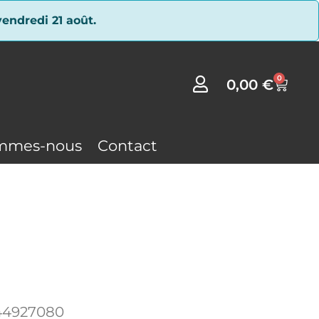
endredi 21 août.
0
0,00
€
mmes-nous
Contact
44927080