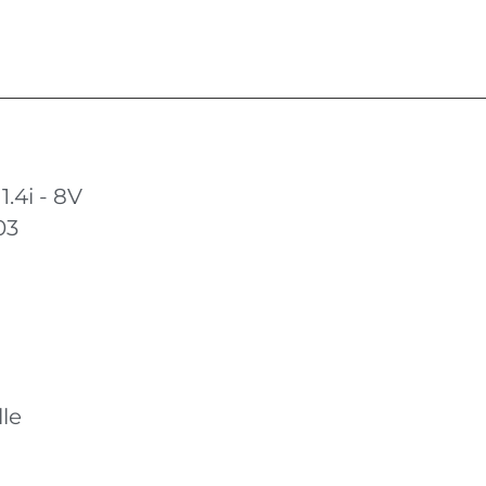
.4i - 8V
03
le