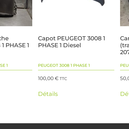
che
Capot PEUGEOT 3008 1
Ca
1 PHASE 1
PHASE 1 Diesel
(t
20
SE 1
PEUGEOT 3008 1 PHASE 1
PEU
100,00
€
50,
TTC
Détails
Dét