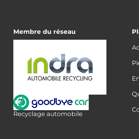
Membre du réseau
Pl
Ac
E
Pi
En
Q
Co
Recyclage automobile