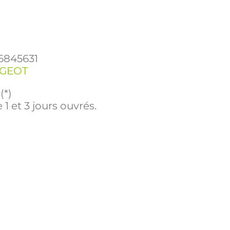
6845631
GEOT
(*)
 1 et 3 jours ouvrés.