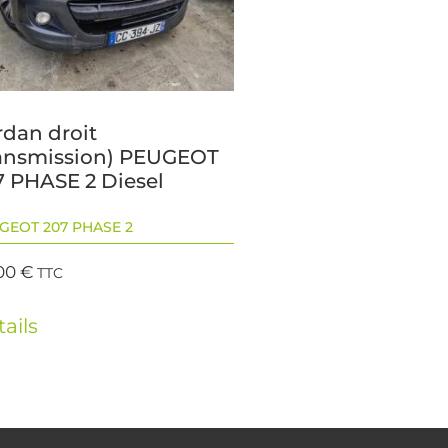
rdan droit
ransmission) PEUGEOT
7 PHASE 2 Diesel
GEOT 207 PHASE 2
00
€
TTC
ails