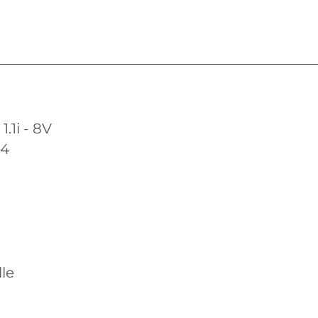
.1i - 8V
94
le