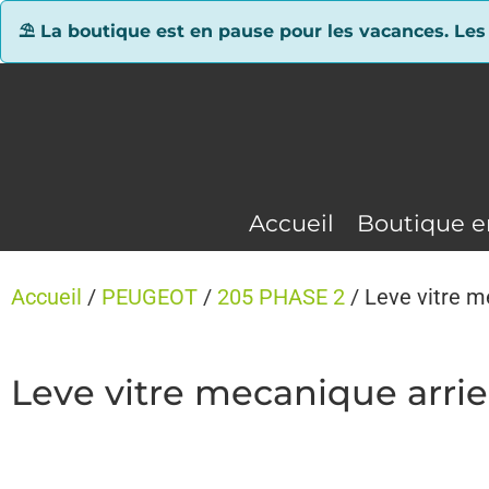
Panneau de gestion des cookies
⛱ La boutique est en pause pour les vacances. Les
Accueil
Boutique e
Accueil
/
PEUGEOT
/
205 PHASE 2
/ Leve vitre 
Leve vitre mecanique arri