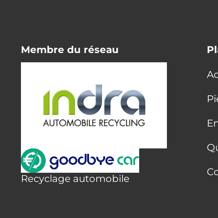
Membre du réseau
Pl
Ac
E
Pi
En
Q
Co
Recyclage automobile