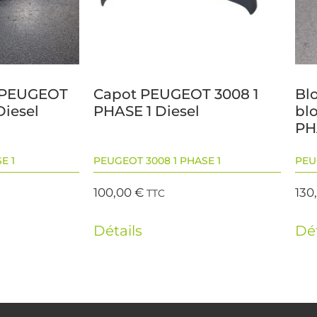
p PEUGEOT
Capot PEUGEOT 3008 1
Blo
Diesel
PHASE 1 Diesel
bl
PH
E 1
PEUGEOT 3008 1 PHASE 1
PEU
100,00
€
130
TTC
Détails
Dét