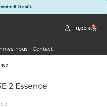
endredi 21 août.
0
0,00
€
mmes-nous
Contact
ence
SE 2 Essence
414