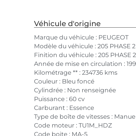
Véhicule d'origine
Marque du véhicule :
PEUGEOT
Modèle du véhicule :
205 PHASE 2
Finition du véhicule :
205 PHASE 2 1
Année de mise en circulation :
19
Kilométrage ** :
234736 kms
Couleur :
Bleu foncé
Cylindrée :
Non renseignée
Puissance :
60 cv
Carburant :
Essence
Type de boîte de vitesses :
Manuel
Code moteur :
TU1M_HDZ
Code boite :
MA-5