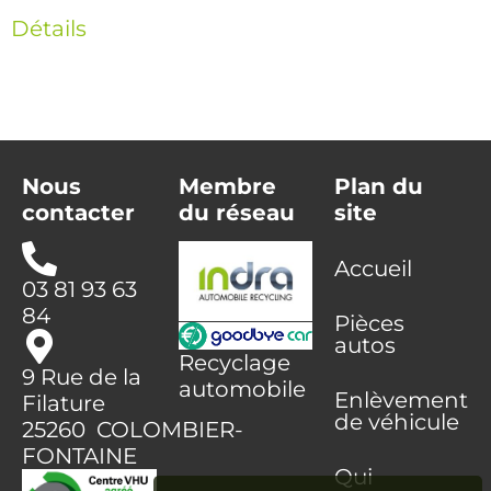
Détails
Nous
Membre
Plan du
contacter
du réseau
site
Accueil
03 81 93 63
84
Pièces
autos
Recyclage
9 Rue de la
automobile
Enlèvement
Filature
de véhicule
25260 COLOMBIER-
FONTAINE
Qui