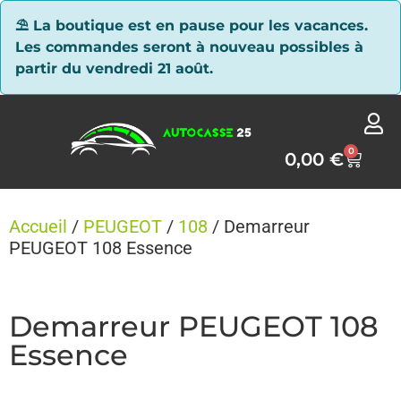
Panneau de gestion des cookies
⛱ La boutique est en pause pour les vacances.
Les commandes seront à nouveau possibles à
partir du vendredi 21 août.
0
0,00
€
Accueil
/
PEUGEOT
/
108
/ Demarreur
PEUGEOT 108 Essence
Demarreur PEUGEOT 108
Essence