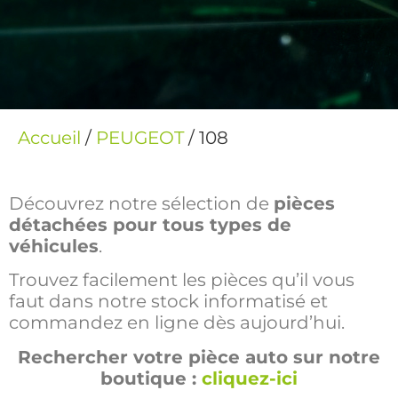
Accueil
/
PEUGEOT
/ 108
Découvrez notre sélection de
pièces
détachées pour tous types de
véhicules
.
Trouvez facilement les pièces qu’il vous
faut dans notre stock informatisé et
commandez en ligne dès aujourd’hui.
Rechercher votre pièce auto sur notre
boutique :
cliquez-ici