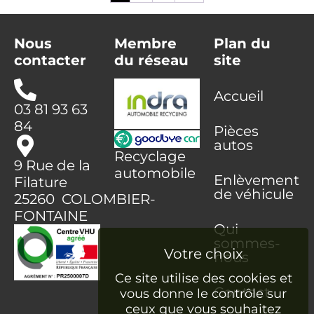
Nous
Membre
Plan du
contacter
du réseau
site
Accueil
03 81 93 63
84
Pièces
autos
Recyclage
9 Rue de la
automobile
Enlèvement
Filature
de véhicule
25260 COLOMBIER-
FONTAINE
Qui
sommes-
nous
Ce site utilise des cookies et
Contact
vous donne le contrôle sur
ceux que vous souhaitez