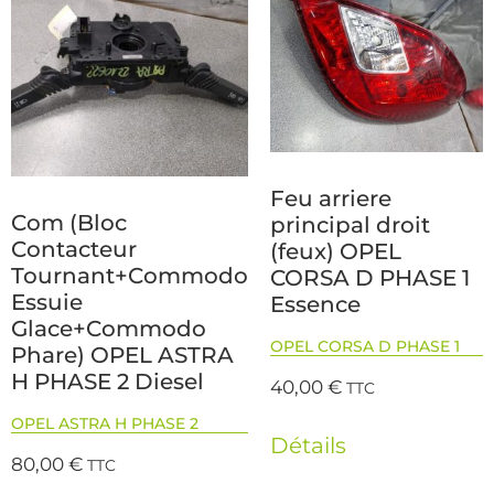
Feu arriere
Com (Bloc
principal droit
Contacteur
(feux) OPEL
Tournant+Commodo
CORSA D PHASE 1
Essuie
Essence
Glace+Commodo
OPEL CORSA D PHASE 1
Phare) OPEL ASTRA
H PHASE 2 Diesel
40,00
€
TTC
OPEL ASTRA H PHASE 2
Détails
80,00
€
TTC