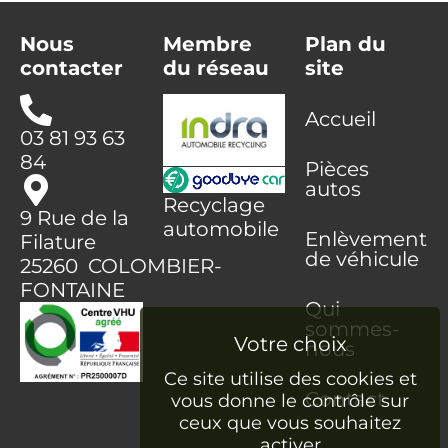
Nous
Membre
Plan du
contacter
du réseau
site
Accueil
03 81 93 63
84
Pièces
autos
Recyclage
9 Rue de la
automobile
Enlèvement
Filature
de véhicule
25260 COLOMBIER-
FONTAINE
Qui
sommes-
nous
Ce site utilise des cookies et
Contact
vous donne le contrôle sur
ceux que vous souhaitez
activer