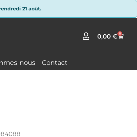
endredi 21 août.
0
0,00
€
mmes-nous
Contact
084088