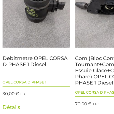
Debitmetre OPEL CORSA
Com (Bloc Con
D PHASE 1 Diesel
Tournant+Co
Essuie Glace
Phare) OPEL 
PHASE 1 Diesel
OPEL CORSA D PHASE 1
OPEL CORSA D PHAS
30,00
€
TTC
70,00
€
TTC
Détails