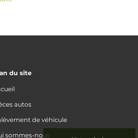
an du site
cueil
èces autos
lèvement de véhicule
ui sommes-nous