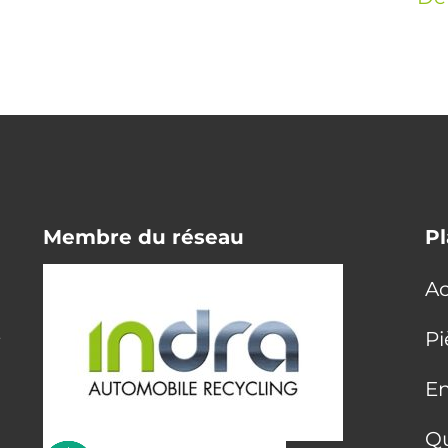
Membre du réseau
Pl
Ac
E
Pi
En
Q