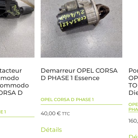
tacteur
Demarreur OPEL CORSA
Po
mmodo
D PHASE 1 Essence
OP
+Commodo
TO
CORSA D
Di
OPEL CORSA D PHASE 1
OPE
PHA
E 1
40,00
€
TTC
160
Détails
Dét