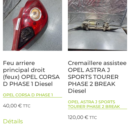
Feu arriere
Cremaillere assistee
principal droit
OPEL ASTRA J
(feux) OPEL CORSA
SPORTS TOURER
D PHASE 1 Diesel
PHASE 2 BREAK
Diesel
OPEL CORSA D PHASE 1
OPEL ASTRA J SPORTS
40,00
€
TTC
TOURER PHASE 2 BREAK
120,00
€
TTC
Détails