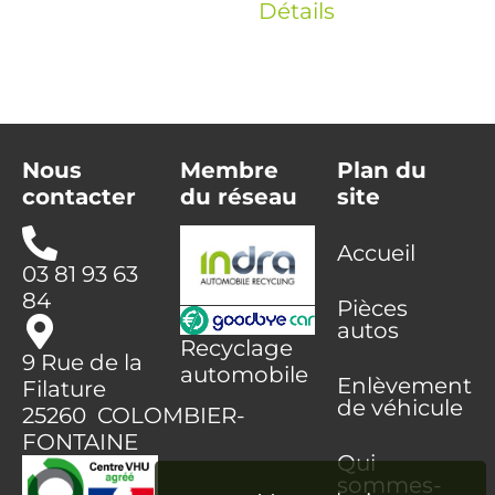
Détails
Nous
Membre
Plan du
contacter
du réseau
site
Accueil
03 81 93 63
84
Pièces
autos
Recyclage
9 Rue de la
automobile
Enlèvement
Filature
de véhicule
25260 COLOMBIER-
FONTAINE
Qui
sommes-