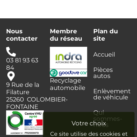
Nous
Membre
Plan du
contacter
du réseau
site
Accueil
03 81 93 63
84
Pièces
autos
Recyclage
9 Rue de la
automobile
Enlèvement
Filature
de véhicule
25260 COLOMBIER-
FONTAINE
Qui
sommes-
nous
Ce site utilise des cookies et