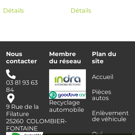
Détails
Détails
Nous
Membre
Plan du
contacter
du réseau
site
Accueil
03 81 93 63
84
Pièces
autos
Recyclage
9 Rue de la
automobile
Enlèvement
Filature
de véhicule
25260 COLOMBIER-
FONTAINE
Qui