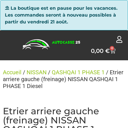
Panneau de gestion des cookies
⛱ La boutique est en pause pour les vacances.
Les commandes seront à nouveau possibles à
partir du vendredi 21 août.
0
0,00
€
Accueil
/
NISSAN
/
QASHQAI 1 PHASE 1
/ Etrier
arriere gauche (freinage) NISSAN QASHQAI 1
PHASE 1 Diesel
Etrier arriere gauche
(freinage) NISSAN