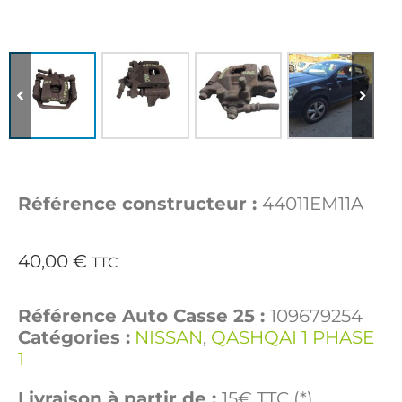
Référence constructeur :
44011EM11A
40,00
€
TTC
Référence Auto Casse 25 :
109679254
Catégories :
NISSAN
,
QASHQAI 1 PHASE
1
Livraison à partir de :
15€ TTC (*)