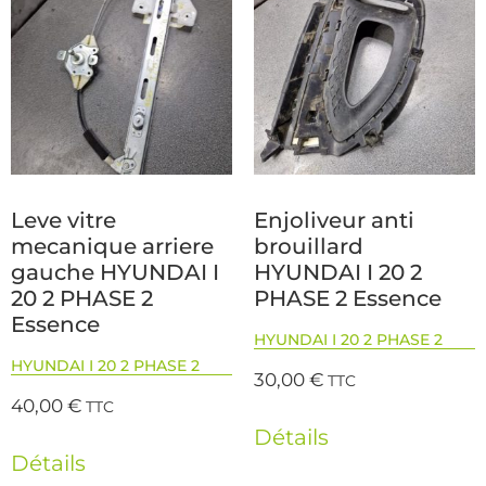
Leve vitre
Enjoliveur anti
mecanique arriere
brouillard
gauche HYUNDAI I
HYUNDAI I 20 2
20 2 PHASE 2
PHASE 2 Essence
Essence
HYUNDAI I 20 2 PHASE 2
HYUNDAI I 20 2 PHASE 2
30,00
€
TTC
40,00
€
TTC
Détails
Détails