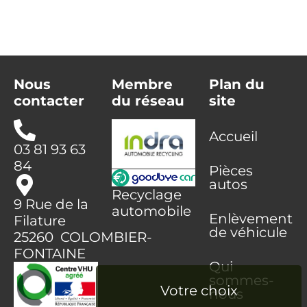
Nous
Membre
Plan du
contacter
du réseau
site
Accueil
03 81 93 63
84
Pièces
autos
Recyclage
9 Rue de la
automobile
Enlèvement
Filature
de véhicule
25260 COLOMBIER-
FONTAINE
Qui
sommes-
nous