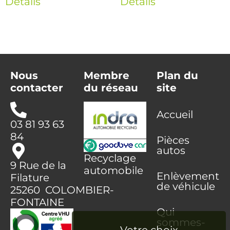
Détails
Détails
Nous
Membre
Plan du
contacter
du réseau
site
Accueil
03 81 93 63
84
Pièces
autos
Recyclage
9 Rue de la
automobile
Enlèvement
Filature
de véhicule
25260 COLOMBIER-
FONTAINE
Qui
sommes-