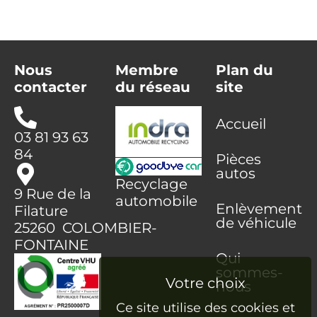
Nous
Membre
Plan du
contacter
du réseau
site
Accueil
03 81 93 63
84
Pièces
autos
Recyclage
9 Rue de la
automobile
Enlèvement
Filature
de véhicule
25260 COLOMBIER-
FONTAINE
Qui
sommes-
nous
Ce site utilise des cookies et