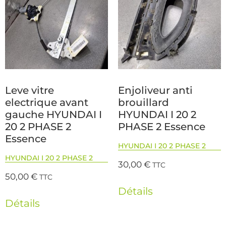
Leve vitre
Enjoliveur anti
electrique avant
brouillard
gauche HYUNDAI I
HYUNDAI I 20 2
20 2 PHASE 2
PHASE 2 Essence
Essence
HYUNDAI I 20 2 PHASE 2
HYUNDAI I 20 2 PHASE 2
30,00
€
TTC
50,00
€
TTC
Détails
Détails