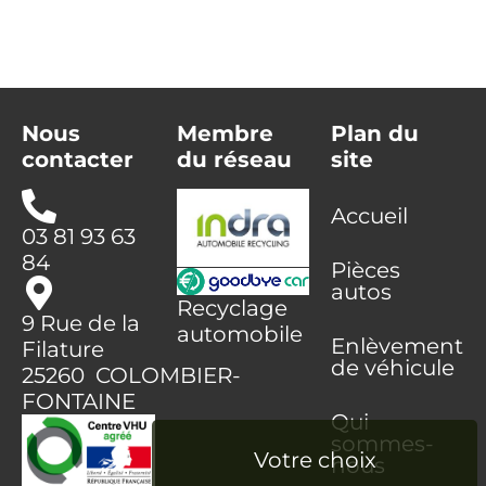
Nous
Membre
Plan du
contacter
du réseau
site
Accueil
03 81 93 63
84
Pièces
autos
Recyclage
9 Rue de la
automobile
Enlèvement
Filature
de véhicule
25260 COLOMBIER-
FONTAINE
Qui
sommes-
nous