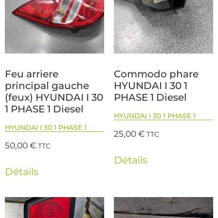
Feu arriere
Commodo phare
principal gauche
HYUNDAI I 30 1
(feux) HYUNDAI I 30
PHASE 1 Diesel
1 PHASE 1 Diesel
HYUNDAI I 30 1 PHASE 1
HYUNDAI I 30 1 PHASE 1
25,00
€
TTC
50,00
€
TTC
Détails
Détails