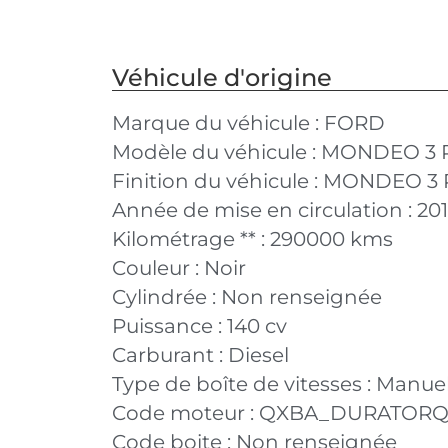
Véhicule d'origine
Marque du véhicule :
FORD
Modèle du véhicule :
MONDEO 3 P
Finition du véhicule :
MONDEO 3 PH
Année de mise en circulation :
20
Kilométrage ** :
290000 kms
Couleur :
Noir
Cylindrée :
Non renseignée
Puissance :
140 cv
Carburant :
Diesel
Type de boîte de vitesses :
Manuel
Code moteur :
QXBA_DURATOR
Code boite :
Non renseignée