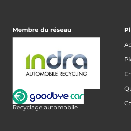
Membre du réseau
Pl
Ac
E
Pi
En
Q
Co
Recyclage automobile