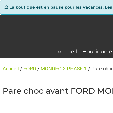
Panneau de gestion des cookies
⛱ La boutique est en pause pour les vacances. Les
Accueil
Boutique e
Accueil
/
FORD
/
MONDEO 3 PHASE 1
/ Pare cho
Pare choc avant FORD MO