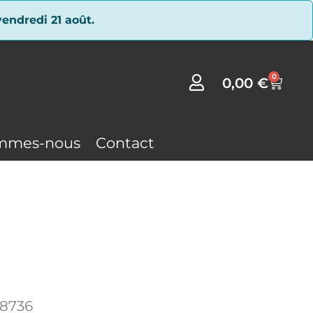
endredi 21 août.
0
0,00
€
mmes-nous
Contact
88736