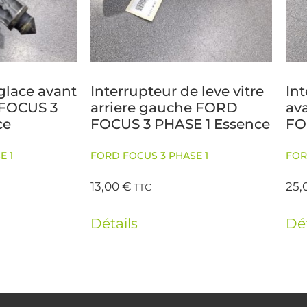
glace avant
Interrupteur de leve vitre
Int
FOCUS 3
arriere gauche FORD
av
ce
FOCUS 3 PHASE 1 Essence
FO
E 1
FORD FOCUS 3 PHASE 1
FOR
13,00
€
25,
TTC
Détails
Dét