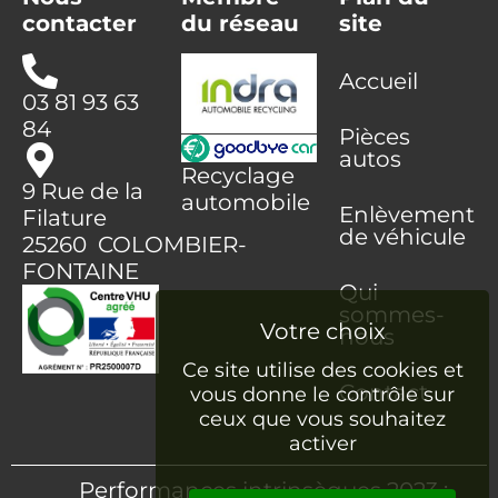
contacter
du réseau
site
Accueil
03 81 93 63
84
Pièces
autos
Recyclage
9 Rue de la
automobile
Enlèvement
Filature
de véhicule
25260 COLOMBIER-
FONTAINE
Qui
sommes-
nous
Ce site utilise des cookies et
Contact
vous donne le contrôle sur
ceux que vous souhaitez
activer
Performances intrinsèques 2023 :