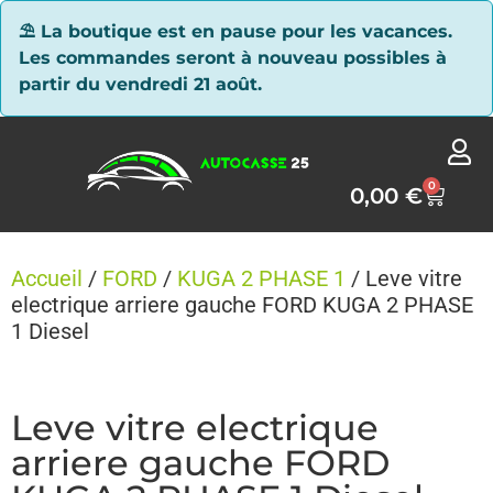
Panneau de gestion des cookies
⛱ La boutique est en pause pour les vacances.
Les commandes seront à nouveau possibles à
partir du vendredi 21 août.
0
0,00
€
Accueil
/
FORD
/
KUGA 2 PHASE 1
/ Leve vitre
electrique arriere gauche FORD KUGA 2 PHASE
1 Diesel
Leve vitre electrique
arriere gauche FORD