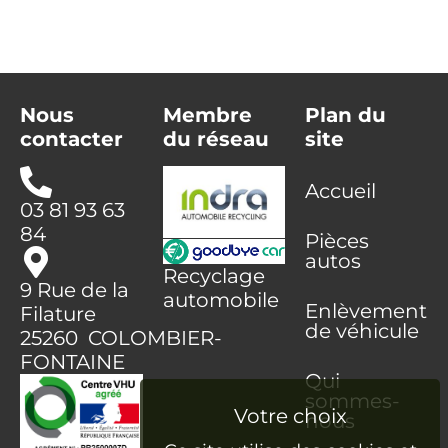
Nous
Membre
Plan du
contacter
du réseau
site
Accueil
03 81 93 63
84
Pièces
autos
Recyclage
9 Rue de la
automobile
Enlèvement
Filature
de véhicule
25260 COLOMBIER-
FONTAINE
Qui
sommes-
nous