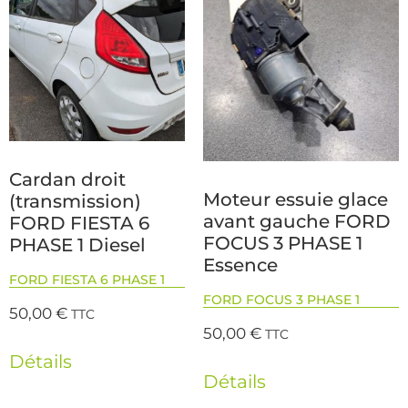
Cardan droit
Moteur essuie glace
(transmission)
avant gauche FORD
FORD FIESTA 6
FOCUS 3 PHASE 1
PHASE 1 Diesel
Essence
FORD FIESTA 6 PHASE 1
FORD FOCUS 3 PHASE 1
50,00
€
TTC
50,00
€
TTC
Détails
Détails