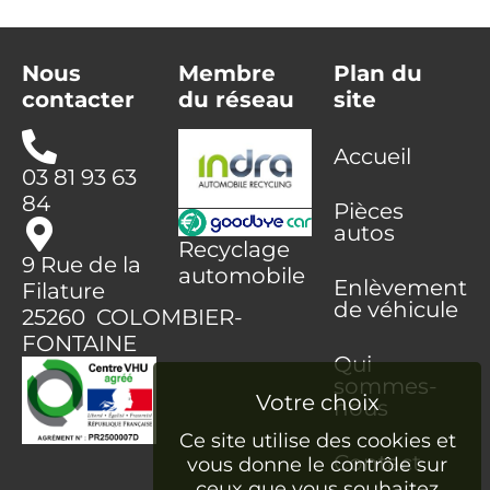
Nous
Membre
Plan du
contacter
du réseau
site
Accueil
03 81 93 63
84
Pièces
autos
Recyclage
9 Rue de la
automobile
Enlèvement
Filature
de véhicule
25260 COLOMBIER-
FONTAINE
Qui
sommes-
nous
Ce site utilise des cookies et
Contact
vous donne le contrôle sur
ceux que vous souhaitez