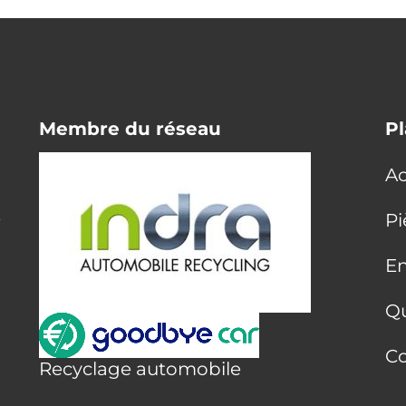
Membre du réseau
Pl
Ac
E
Pi
En
Q
Co
Recyclage automobile