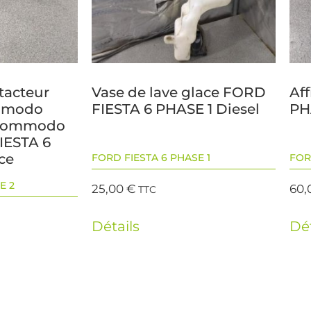
tacteur
Vase de lave glace FORD
Af
mmodo
FIESTA 6 PHASE 1 Diesel
PH
+Commodo
IESTA 6
ce
FORD FIESTA 6 PHASE 1
FOR
E 2
25,00
€
60,
TTC
Détails
Dét