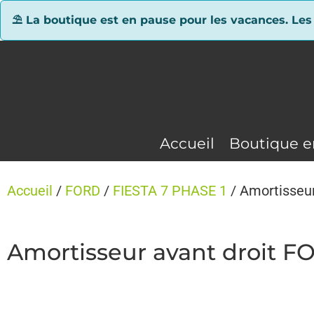
Panneau de gestion des cookies
⛱ La boutique est en pause pour les vacances. Les
Accueil
Boutique e
Accueil
/
FORD
/
FIESTA 7 PHASE 1
/ Amortisseu
Amortisseur avant droit F