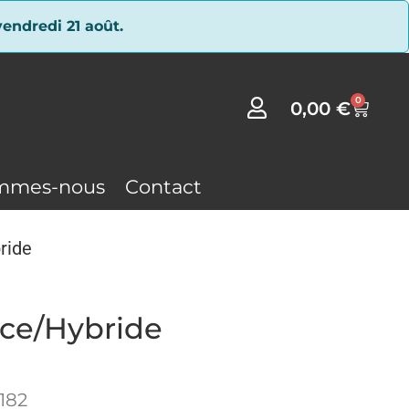
endredi 21 août.
0
0,00
€
mmes-nous
Contact
ride
nce/Hybride
1182