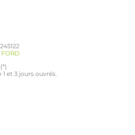
1245122
,
FORD
(*)
 1 et 3 jours ouvrés.